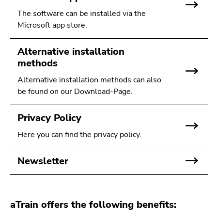
4)
The software can be installed via the
Zu
Microsoft app store.
den
Zusatzinformationen
(Zugriffstaste
Alternative installation
5)
methods
Zu
Alternative installation methods can also
den
be found on our Download-Page.
Seiteneinstellungen
(Benutzer/Sprache)
Privacy Policy
(Zugriffstaste
8)
Here you can find the privacy policy.
Zur
Suche
Newsletter
(Zugriffstaste
9)
Ende
aTrain offers the following benefits:
dieses