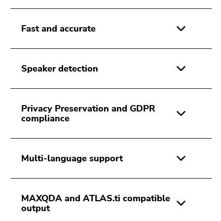
Seitenbereichs.
Zur
Übersicht
Fast and accurate
der
Seitenbereiche
Speaker detection
Privacy Preservation and GDPR
compliance
Multi-language support
MAXQDA and ATLAS.ti compatible
output