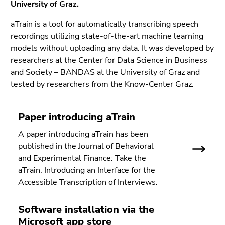
bestätigen
University of Graz.
Sie diesen
aTrain is a tool for automatically transcribing speech
Link.
recordings utilizing state-of-the-art machine learning
Beginn
Zum
models without uploading any data. It was developed by
des
Inhalt
researchers at the Center for Data Science in Business
Seitenbereichs:
(Zugriffstaste
and Society – BANDAS at the University of Graz and
Seitenbereiche:
1)
tested by researchers from the Know-Center Graz.
Zur
Positionsanzeige
Paper introducing aTrain
(Zugriffstaste
2)
A paper introducing aTrain has been
Zur
published in the Journal of Behavioral
Hauptnavigation
and Experimental Finance: Take the
(Zugriffstaste
aTrain. Introducing an Interface for the
3)
Accessible Transcription of Interviews.
Zur
Unternavigation
Software installation via the
(Zugriffstaste
Microsoft app store