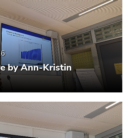
26
e by Ann-Kristin