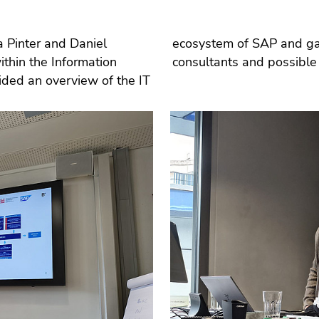
Pinter and Daniel
 daily work as SAP
ithin the Information
consultants and possible 
ided an overview of the IT