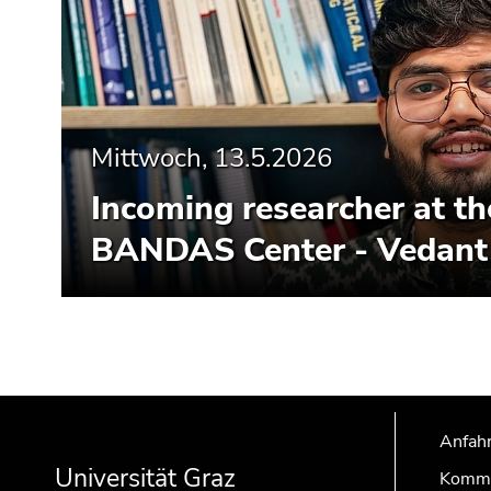
Mittwoch, 13.5.2026
Incoming researcher at th
BANDAS Center - Vedant
Beginn
Ende
Ende
des
dieses
dieses
Anfahr
Seitenbereichs:
Seitenbereichs.
Seitenbereichs.
Universität Graz
Kommu
Zusatzinformationen:
Zur
Zur