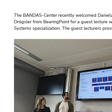
bestätigen
Sie diesen
Link.
The BANDAS-Center recently welcomed Daniela 
ecosystem of SAP and gave insights into their
Drögsler from BearingPoint for a guest lecture w
Beginn
Zum
Systems specialization. The guest lecturers prov
des
Inhalt
Seitenbereichs:
(Zugriffstaste
Seitenbereiche:
1)
Zur
Positionsanzeige
(Zugriffstaste
2)
Zur
Hauptnavigation
(Zugriffstaste
3)
Zu
den
Zusatzinformationen