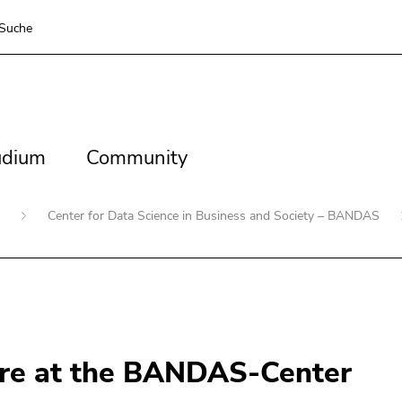
Suche
dium
Community
udium
Community
n
Center for Data Science in Business and Society – BANDAS
ure at the BANDAS-Center